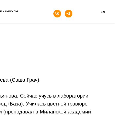
кнопка
Е КАНИКУЛЫ
EN
ва (Саша Грач).
янова. Сейчас учусь в лаборатории
вод+База). Училась цветной гравюре
и (преподавал в Миланской академии