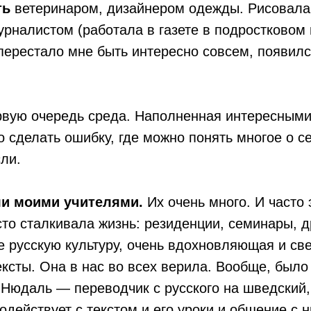
ть
ветеринаром, дизайнером одежды. Рисовала 
урналистом (работала в газете в подростковом 
перестало мне быть интересно совсем, появилс
вую очередь среда. Наполненная интересными
 сделать ошибку, где можно понять многое о се
ли.
ли моими учителями.
Их очень много. И часто 
осто сталкивала жизнь: резиденции, семинары, 
русскую культуру, очень вдохновляющая и св
ексты. Она в нас во всех верила. Вообще, был
Нюдаль — переводчик с русского на шведский,
одействует с текстом и его уроки и общение с