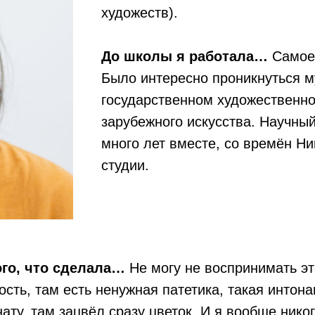
художеств).
До школы я работала…
Самое 
Было интересно проникнуться 
государственном художественно
зарубежного искусства. Научны
много лет вместе, со времён Ни
студии.
ого, что сделала…
Не могу не воспринимать эт
дость, там есть ненужная патетика, такая интон
ату, там зацвёл сразу цветок. И я вообще нико