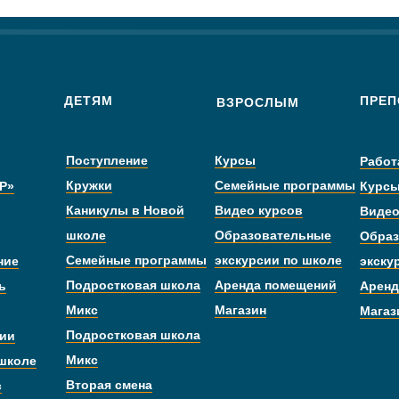
ДЕТЯМ
ПРЕП
ВЗРОСЛЫМ
Поступление
Курсы
Работ
Кружки
Семейные программы
Р»
Курс
Каникулы в Новой
Видео курсов
Видео
школе
Образовательные
Образ
Семейные программы
экскурсии по школе
ние
экску
Подростковая школа
Аренда помещений
ь
Аренд
Микс
Магазин
Магаз
Подростковая школа
дии
Микс
 школе
Вторая смена
с