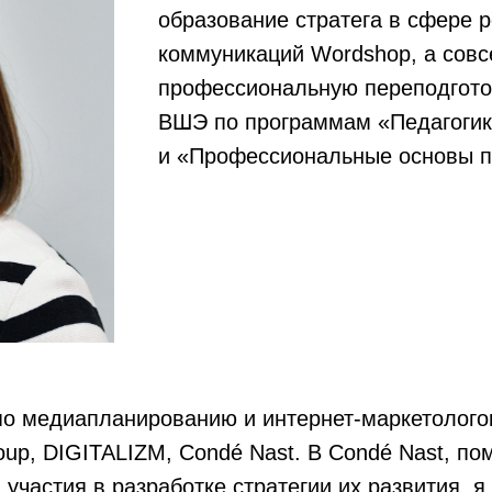
образование стратега в сфере 
коммуникаций Wordshop, а сов
профессиональную переподгото
ВШЭ по программам «Педагогика
и «Профессиональные основы пе
о медиапланированию и интернет-маркетолог
p, DIGITALIZM, Condé Nast. В Condé Nast, пом
и участия в разработке стратегии их развития,