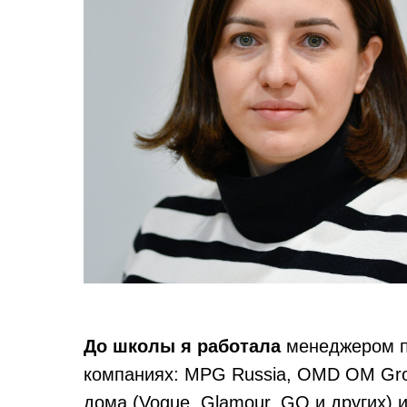
До школы я работала
менеджером п
компаниях: MPG Russia, OMD OM Grou
дома (Vogue, Glamour, GQ и других) 