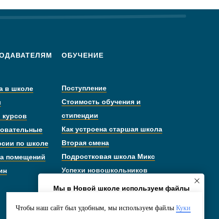
ОДАВАТЕЛЯМ
ОБУЧЕНИЕ
Поступление
а в школе
Стоимость обучения и
ы
стипендии
 курсов
Как устроена старшая школа
овательные
Вторая смена
рсии по школе
Подростковая школа Микс
а помещений
Успехи новошкольников
ин
Проектная деятельность
Мы в Новой школе используем файлы
cookies.
Чтобы наш сайт был удобным, мы используем файлы
Куки