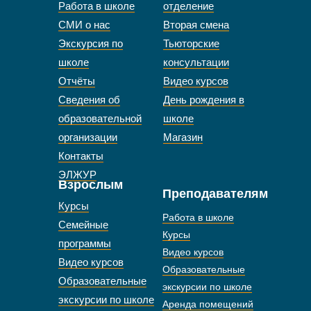
Работа в школе
отделение
СМИ о нас
Вторая смена
Экскурсия по
Тьюторские
школе
консультации
Отчёты
Видео курсов
Сведения об
День рождения в
образовательной
школе
организации
Магазин
Контакты
ЭЛЖУР
Взрослым
Преподавателям
Курсы
Работа в школе
Семейные
Курсы
программы
Видео курсов
Видео курсов
Образовательные
Образовательные
экскурсии по школе
экскурсии по школе
Аренда помещений