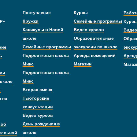
Поступление
Курсы
Работ
Кружки
Семейные программы
Р»
Курс
Каникулы в Новой
Видео курсов
Видео
школе
Образовательные
Образ
Семейные программы
экскурсии по школе
ние
экску
Подростковая школа
Аренда помещений
ь
Аренд
Микс
Магазин
Магаз
Подростковая школа
дии
Микс
 школе
Вторая смена
с
Тьюторские
я по
консультации
Видео курсов
День рождения в
 об
школе
тельной