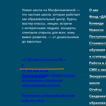
Новая школа на Мосфильмовской —
О нас
это частная школа, которая работает
Фонд «ДА
как образовательный центр. Курсы,
Команда
мастер-классы, лекции, встречи
с интересными людьми, концерты,
Новости
спектакли открыты для всех, кому
Поступле
важно развитие, — от дошкольников
до взрослых.
Стоимост
обучения
и стипен
ул. Мосфильмовская 88, к.
Работа в
5
СМИ о на
+7 495 532 25 88
Политика ОАНО «Новая школа»
Экскурси
info@n.school
в отношении обработки
школе
персональных данных
Отчёты
Политика в отношении файлов
Сведения
куки на сайте
образова