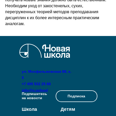
Необходим уход от закостенелых, сухих,
перегруженных теорией методов преподавания
дисциплин к их более интересным практическим
аналогам.
ул. Мосфильмовская 88, к.
5
+7 495 532 25 88
info@n.school
Подпишитесь
Подписка
на новости
Школа
Детям