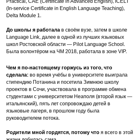
Practical, CAE (Certificate in Advanced English), ICELT
(In-service Certificate in English Language Teaching),
Delta Module 1.
До школы я работала
в своём вузе, затем в школе
Language Link, далее в одной из лучших языковых
школ Ростовской области — Pilot Language School.
Была волонтёром на ЧМ 2018, работала в зоне VIP.
Чем я по-настоящему горжусь из того, что
сделала:
во время учёбы в университете выиграла
стипендию Потанина и посетила Зимнюю школу
проектов в Сочи, участвовала в программе обмена
студентами с университетом Неаполя (второй язык —
итальянский), пять лет сопровождаю детей в
языковые лагеря, в прошлом году была
руководителем потока.
Родители мной гордятся, потому что
я всего в этой
жизни добилась сама.