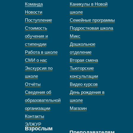
Команда
Каникулы в Новой
Новости
школе
Поступление
Семейные программы
Стоимость
Подростковая школа
обучения и
Микс
стипендии
Дошкольное
Работа в школе
отделение
СМИ о нас
Вторая смена
Экскурсия по
Тьюторские
школе
консультации
Отчёты
Видео курсов
Сведения об
День рождения в
образовательной
школе
организации
Магазин
Контакты
ЭЛЖУР
Взрослым
Преподавателям