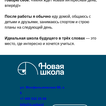
говорю себе:
«Меня ждёт новый интересный день,
вперёд!»
После работы
я обычно
иду домой, общаюсь с
детьми и друзьями, занимаюсь спортом и строю
планы на следующий день.
Идеальная школа будущего в трёх словах
— это
место, где интересно и хочется учиться.
ул. Мосфильмовская 88, к.
5
+7 495 532 25 88
info@n.school