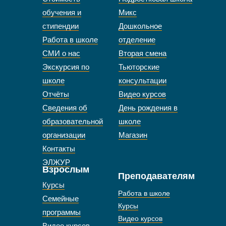
обучения и
Микс
стипендии
Дошкольное
Работа в школе
отделение
СМИ о нас
Вторая смена
Экскурсия по
Тьюторские
школе
консультации
Отчёты
Видео курсов
Сведения об
День рождения в
образовательной
школе
организации
Магазин
Контакты
ЭЛЖУР
Взрослым
Преподавателям
Курсы
Работа в школе
Семейные
Курсы
программы
Видео курсов
Видео курсов