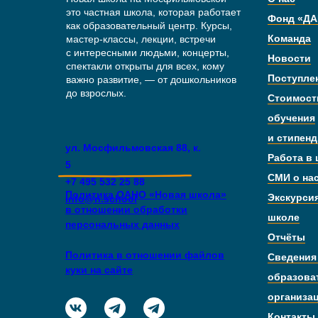
это частная школа, которая работает
Фонд «ДА
как образовательный центр. Курсы,
Команда
мастер-классы, лекции, встречи
с интересными людьми, концерты,
Новости
спектакли открыты для всех, кому
Поступле
важно развитие, — от дошкольников
до взрослых.
Стоимост
обучения
и стипен
ул. Мосфильмовская 88, к.
Работа в
5
СМИ о на
+7 495 532 25 88
Политика ОАНО «Новая школа»
Экскурси
info@n.school
в отношении обработки
школе
персональных данных
Отчёты
Политика в отношении файлов
Сведения
куки на сайте
образова
организа
Контакты