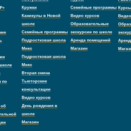
Кружки
Семейные программы
Р»
Курс
Каникулы в Новой
Видео курсов
Видео
школе
Образовательные
Образ
Семейные программы
экскурсии по школе
ние
экску
Подростковая школа
Аренда помещений
ь
Аренд
Микс
Магазин
Магаз
Подростковая школа
дии
Микс
 школе
Вторая смена
с
Тьюторские
я по
консультации
Видео курсов
День рождения в
 об
школе
тельной
Магазин
ции