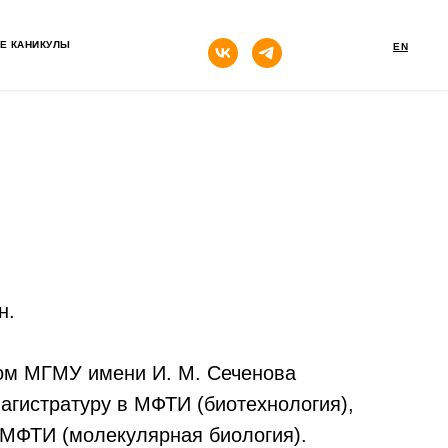
кнопка
Е КАНИКУЛЫ
EN
н.
ом МГМУ имени И. М. Сеченова
агистратуру в МФТИ (биотехнология),
 МФТИ (молекулярная биология).