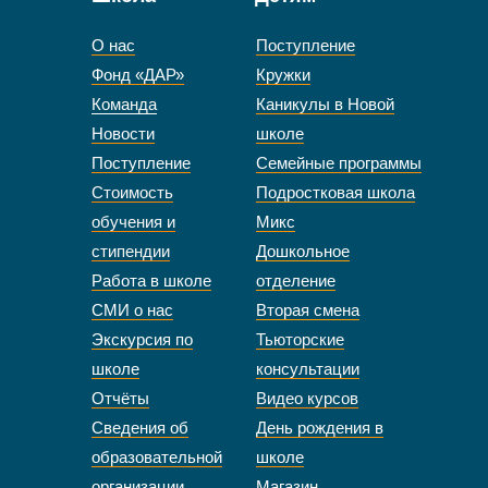
О нас
Поступление
Фонд «ДАР»
Кружки
Команда
Каникулы в Новой
Новости
школе
Поступление
Семейные программы
Стоимость
Подростковая школа
обучения и
Микс
стипендии
Дошкольное
Работа в школе
отделение
СМИ о нас
Вторая смена
Экскурсия по
Тьюторские
школе
консультации
Отчёты
Видео курсов
Сведения об
День рождения в
образовательной
школе
организации
Магазин