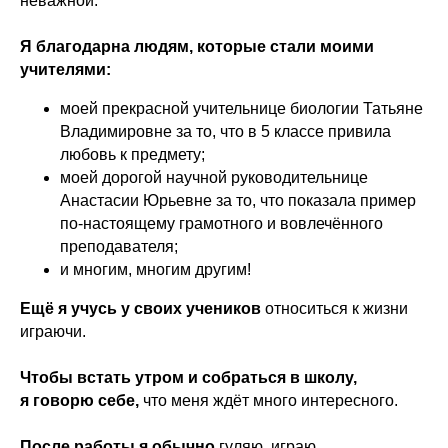
неважной.
Я благодарна людям, которые стали моими
учителями:
моей прекрасной учительнице биологии Татьяне
Владимировне за то, что в 5 классе привила
любовь к предмету;
моей дорогой научной руководительнице
Анастасии Юрьевне за то, что показала пример
по-настоящему грамотного и вовлечённого
преподавателя;
и многим, многим другим!
Ещё я учусь у своих учеников
относиться к жизни
играючи.
Чтобы встать утром и собраться в школу,
я говорю себе,
что меня ждёт много интересного.
После работы я обычно
гуляю, играю