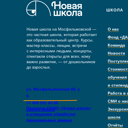
ШКОЛА
Новая школа на Мосфильмовской —
О нас
это частная школа, которая работает
Фонд «ДА
как образовательный центр. Курсы,
Команда
мастер-классы, лекции, встречи
с интересными людьми, концерты,
Новости
спектакли открыты для всех, кому
Поступле
важно развитие, — от дошкольников
до взрослых.
Стоимост
обучения
и стипен
ул. Мосфильмовская 88, к.
Работа в
5
СМИ о на
+7 495 532 25 88
Политика ОАНО «Новая школа»
Экскурси
info@n.school
в отношении обработки
школе
персональных данных
Отчёты