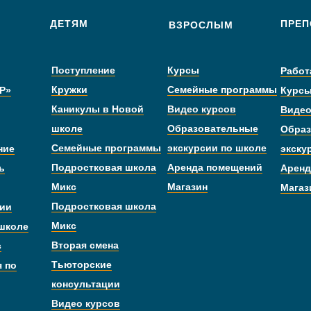
ДЕТЯМ
ПРЕП
ВЗРОСЛЫМ
Поступление
Курсы
Работ
Кружки
Семейные программы
Р»
Курс
Каникулы в Новой
Видео курсов
Видео
школе
Образовательные
Образ
Семейные программы
экскурсии по школе
ние
экску
Подростковая школа
Аренда помещений
ь
Аренд
Микс
Магазин
Магаз
Подростковая школа
дии
Микс
 школе
Вторая смена
с
Тьюторские
я по
консультации
Видео курсов