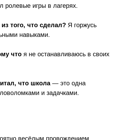
л ролевые игры в лагерях.
из того, что сделал?
Я горжусь
ьными навыками.
ому что
я не останавливаюсь в своих
читал, что школа
— это одна
оловоломками и задачками.
ероятно весёлым провождением