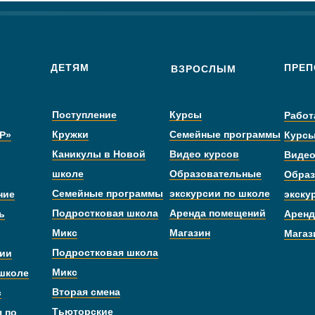
ДЕТЯМ
ПРЕП
ВЗРОСЛЫМ
Поступление
Курсы
Работ
Кружки
Семейные программы
Р»
Курс
Каникулы в Новой
Видео курсов
Видео
школе
Образовательные
Образ
Семейные программы
экскурсии по школе
ние
экску
Подростковая школа
Аренда помещений
ь
Аренд
Микс
Магазин
Магаз
Подростковая школа
дии
Микс
 школе
Вторая смена
с
Тьюторские
я по