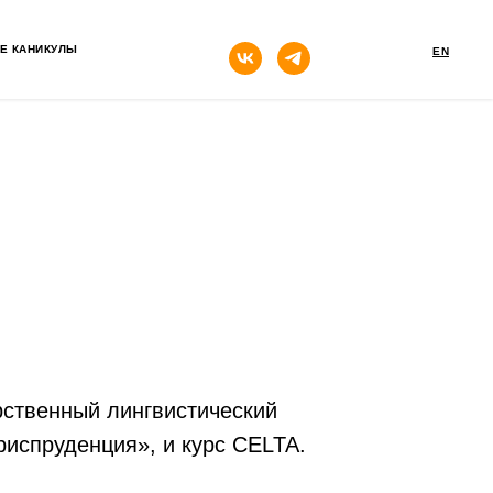
кнопка
Е КАНИКУЛЫ
EN
рственный лингвистический
риспруденция», и курс CELTA.