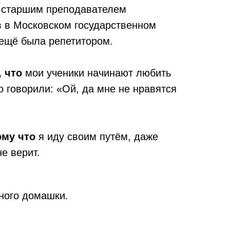
а старшим преподавателем
в в Московском государственном
 ещё была репетитором.
, что
мои ученики начинают любить
го говорили: «Ой, да мне не нравятся
ому что
я иду своим путём, даже
не верит.
много домашки.