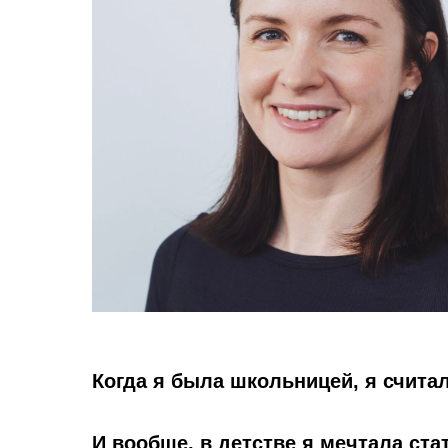
Когда я была школьницей, я счита
И вообще, в детстве я мечтала ста