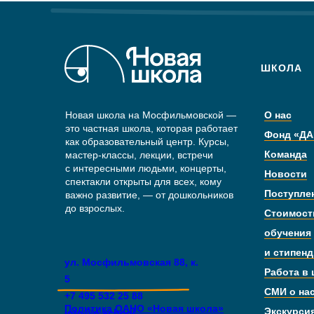
ШКОЛА
Новая школа на Мосфильмовской —
О нас
это частная школа, которая работает
Фонд «ДА
как образовательный центр. Курсы,
Команда
мастер-классы, лекции, встречи
с интересными людьми, концерты,
Новости
спектакли открыты для всех, кому
Поступле
важно развитие, — от дошкольников
до взрослых.
Стоимост
обучения
и стипен
ул. Мосфильмовская 88, к.
Работа в
5
СМИ о на
+7 495 532 25 88
Политика ОАНО «Новая школа»
Экскурси
info@n.school