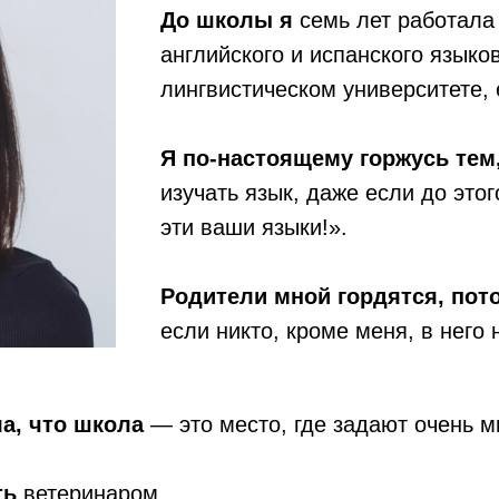
До школы я
семь лет работал
английского и испанского языко
лингвистическом университете,
Я по-настоящему горжусь тем
изучать язык, даже если до это
эти ваши языки!».
Родители мной гордятся, пот
если никто, кроме меня, в него 
ла, что школа
— это место, где задают очень 
ть
ветеринаром.