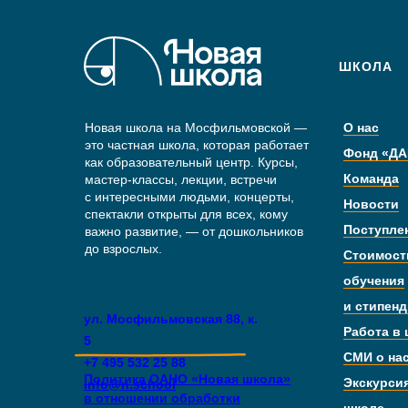
ШКОЛА
Новая школа на Мосфильмовской —
О нас
это частная школа, которая работает
Фонд «ДА
как образовательный центр. Курсы,
Команда
мастер-классы, лекции, встречи
с интересными людьми, концерты,
Новости
спектакли открыты для всех, кому
Поступле
важно развитие, — от дошкольников
до взрослых.
Стоимост
обучения
и стипен
ул. Мосфильмовская 88, к.
Работа в
5
СМИ о на
+7 495 532 25 88
Политика ОАНО «Новая школа»
Экскурси
info@n.school
в отношении обработки