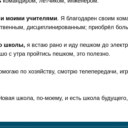
ь
командиром, лётчиком, инженером.
ли моими учителями
. Я благодарен своим ком
тственным, дисциплинированным; приобрёл бол
о школы,
я встаю рано и иду пешком до электр
шо с утра пройтись пешком, это полезно.
могаю по хозяйству, смотрю телепередачи, иг
вая школа, по-моему, и есть школа будущего, 