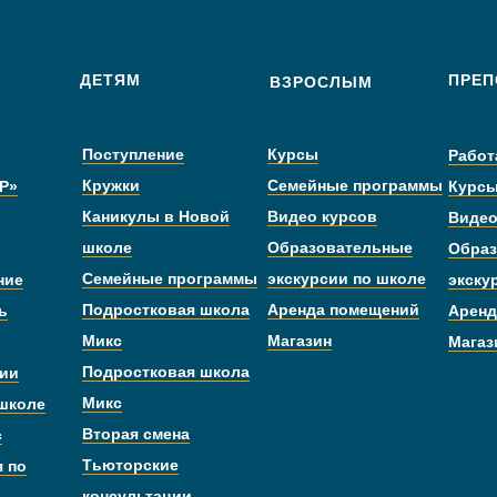
ДЕТЯМ
ПРЕП
ВЗРОСЛЫМ
Поступление
Курсы
Работ
Кружки
Семейные программы
Р»
Курс
Каникулы в Новой
Видео курсов
Видео
школе
Образовательные
Образ
Семейные программы
экскурсии по школе
ние
экску
Подростковая школа
Аренда помещений
ь
Аренд
Микс
Магазин
Магаз
Подростковая школа
дии
Микс
 школе
Вторая смена
с
Тьюторские
я по
консультации