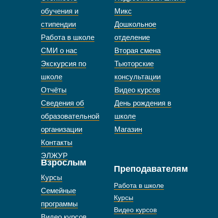
обучения и
Микс
стипендии
Дошкольное
Работа в школе
отделение
СМИ о нас
Вторая смена
Экскурсия по
Тьюторские
школе
консультации
Отчёты
Видео курсов
Сведения об
День рождения в
образовательной
школе
организации
Магазин
Контакты
ЭЛЖУР
Взрослым
Преподавателям
Курсы
Работа в школе
Семейные
Курсы
программы
Видео курсов
Видео курсов