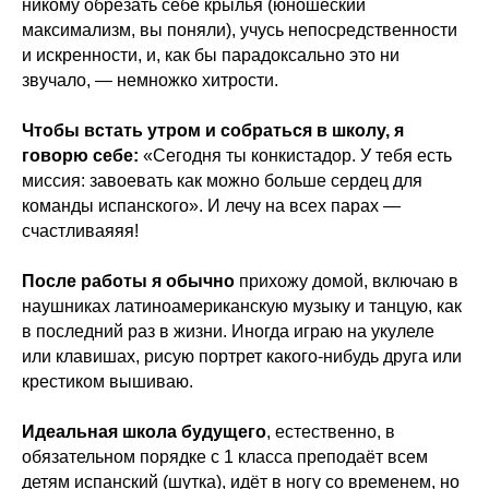
никому обрезать себе крылья (юношеский
максимализм, вы поняли), учусь непосредственности
и искренности, и, как бы парадоксально это ни
звучало, — немножко хитрости.
Чтобы встать утром и собраться в школу, я
говорю себе:
«Сегодня ты конкистадор. У тебя есть
миссия: завоевать как можно больше сердец для
команды испанского». И лечу на всех парах —
счастливаяяя!
После работы я обычно
прихожу домой, включаю в
наушниках латиноамериканскую музыку и танцую, как
в последний раз в жизни. Иногда играю на укулеле
или клавишах, рисую портрет какого-нибудь друга или
крестиком вышиваю.
Идеальная школа будущего
, естественно, в
обязательном порядке с 1 класса преподаёт всем
детям испанский (шутка), идёт в ногу со временем, но