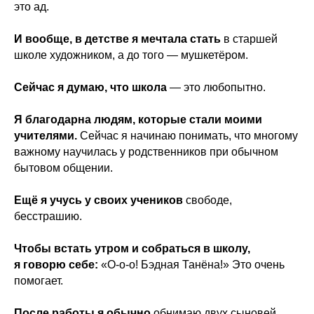
это ад.
И вообще, в детстве я мечтала стать
в старшей
школе художником, а до того — мушкетёром.
Сейчас я думаю, что школа
— это любопытно.
Я благодарна людям, которые стали моими
учителями.
Сейчас я начинаю понимать, что многому
важному научилась у родственников при обычном
бытовом общении.
Ещё я учусь у своих учеников
свободе,
бесстрашию.
Чтобы встать утром и собраться в школу,
я говорю себе:
«О-о-о! Бэдная Танёна!» Это очень
помогает.
После работы я обычно
обнимаю двух сыновей