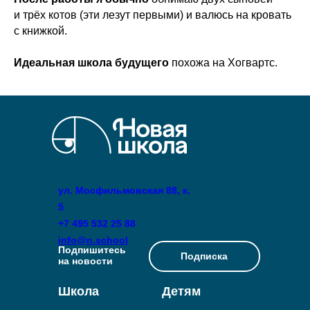
и трёх котов (эти лезут первыми) и валюсь на кровать
с книжкой.
Идеальная школа будущего
похожа на Хогвартс.
ул. Мосфильмовская 88, к.
5
+7 495 532 25 88
info@n.school
Подпишитесь
Подписка
на новости
Школа
Детям