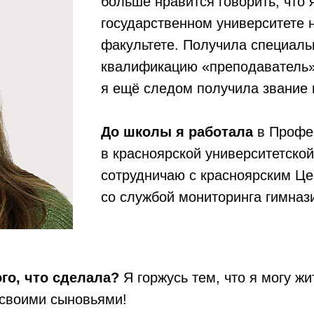
больше нравится говорить, что 
государственном университете 
факультете. Получила специаль
квалификацию «преподаватель», 
я ещё следом получила звание 
До школы я работала
в Профе
в красноярской университетско
сотрудничаю с красноярским Це
со службой мониторинга гимназ
ого, что сделала?
Я горжусь тем, что я могу жит
 своими сыновьями!