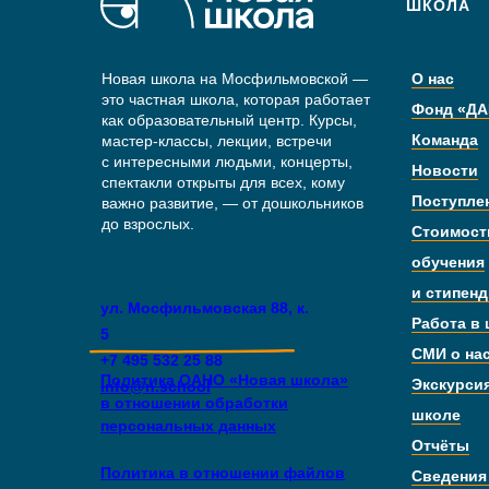
ШКОЛА
Новая школа на Мосфильмовской —
О нас
это частная школа, которая работает
Фонд «ДА
как образовательный центр. Курсы,
Команда
мастер-классы, лекции, встречи
с интересными людьми, концерты,
Новости
спектакли открыты для всех, кому
Поступле
важно развитие, — от дошкольников
до взрослых.
Стоимост
обучения
и стипен
ул. Мосфильмовская 88, к.
Работа в
5
СМИ о на
+7 495 532 25 88
Политика ОАНО «Новая школа»
Экскурси
info@n.school
в отношении обработки
школе
персональных данных
Отчёты
Политика в отношении файлов
Сведения