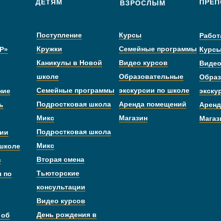
ДЕТЯМ
ПРЕП
ВЗРОСЛЫМ
Поступление
Курсы
Работ
Кружки
Семейные программы
Р»
Курс
Каникулы в Новой
Видео курсов
Видео
школе
Образовательные
Образ
Семейные программы
экскурсии по школе
ние
экску
Подростковая школа
Аренда помещений
ь
Аренд
Микс
Магазин
Магаз
Подростковая школа
дии
Микс
 школе
Вторая смена
с
Тьюторские
я по
консультации
Видео курсов
День рождения в
 об