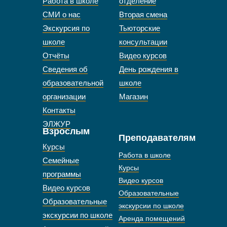
Работа в школе
отделение
СМИ о нас
Вторая смена
Экскурсия по
Тьюторские
школе
консультации
Отчёты
Видео курсов
Сведения об
День рождения в
образовательной
школе
организации
Магазин
Контакты
ЭЛЖУР
Взрослым
Преподавателям
Курсы
Работа в школе
Семейные
Курсы
программы
Видео курсов
Видео курсов
Образовательные
Образовательные
экскурсии по школе
экскурсии по школе
Аренда помещений