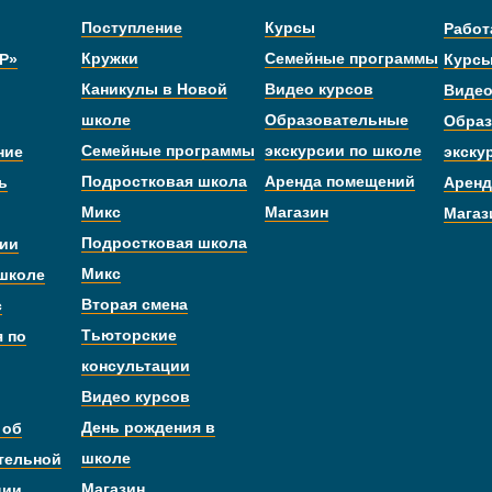
Поступление
Курсы
Работ
Кружки
Семейные программы
Р»
Курс
Каникулы в Новой
Видео курсов
Видео
школе
Образовательные
Образ
Семейные программы
экскурсии по школе
ние
экску
Подростковая школа
Аренда помещений
ь
Аренд
Микс
Магазин
Магаз
Подростковая школа
дии
Микс
 школе
Вторая смена
с
Тьюторские
я по
консультации
Видео курсов
День рождения в
 об
школе
тельной
Магазин
ции