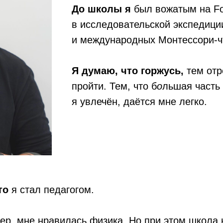
До школы я
был вожатым на Foot
в исследовательской экспедици
и международных Монтессори-ч
Я думаю, что горжусь,
тем отр
пройти. Тем, что б
о
льшая часть 
я увлечён, даётся мне легко.
то
я стал педагогом.
р, мне нравилась физика. Но при этом школа 