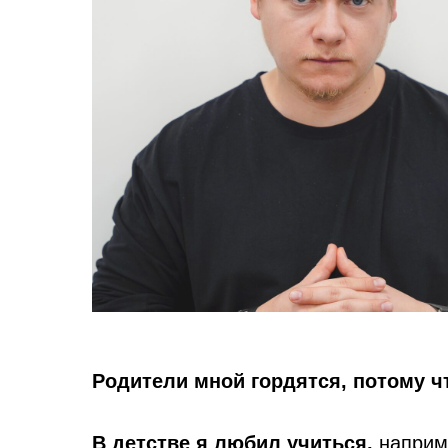
Родители мной гордятся, потому ч
В детстве я любил учиться,
наприме