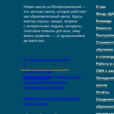
Новая школа на Мосфильмовской —
О нас
это частная школа, которая работает
Фонд «ДА
как образовательный центр. Курсы,
Команда
мастер-классы, лекции, встречи
с интересными людьми, концерты,
Новости
спектакли открыты для всех, кому
Поступле
важно развитие, — от дошкольников
до взрослых.
Стоимост
обучения
и стипен
ул. Мосфильмовская 88, к.
Работа в
5
СМИ о на
+7 495 532 25 88
Политика ОАНО «Новая школа»
Экскурси
info@n.school
в отношении обработки
школе
персональных данных
Отчёты
Политика в отношении файлов
Сведения
куки на сайте
образова
организа