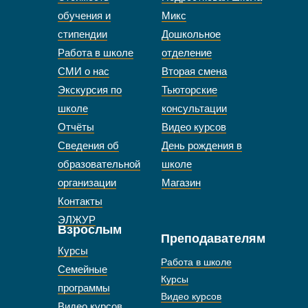
обучения и
Микс
стипендии
Дошкольное
Работа в школе
отделение
СМИ о нас
Вторая смена
Экскурсия по
Тьюторские
школе
консультации
Отчёты
Видео курсов
Сведения об
День рождения в
образовательной
школе
организации
Магазин
Контакты
ЭЛЖУР
Взрослым
Преподавателям
Курсы
Работа в школе
Семейные
Курсы
программы
Видео курсов
Видео курсов