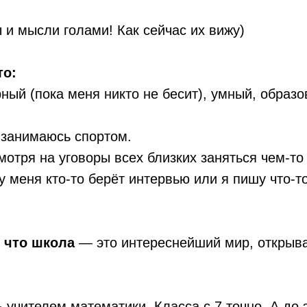
 и мысли голами! Как сейчас их вижу)
то:
ный (пока меня никто не бесит), умный, образ
 занимаюсь спортом.
отря на уговоры всех близких заняться чем-то
у меня кто-то берёт интервью или я пишу что-
, что школа
— это интереснейший мир, открыв
ь
учителем математики. Класса с 7 точно. А до 