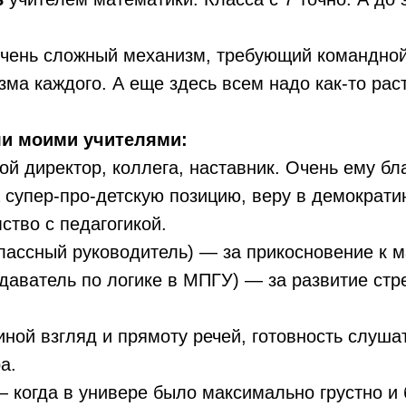
чень сложный механизм, требующий командной
а каждого. А еще здесь всем надо как-то раст
ли моими учителями:
й директор, коллега, наставник. Очень ему бл
за супер-про-детскую позицию, веру в демократ
ство с педагогикой.
лассный руководитель) — за прикосновение к 
ватель по логике в МПГУ) — за развитие стрем
ной взгляд и прямоту речей, готовность слушат
а.
огда в универе было максимально грустно и б