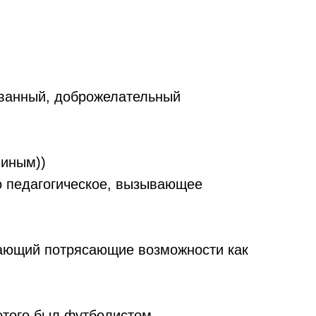
ованный, доброжелательный
 иным))
то педагогическое, вызывающее
ающий потрясающие возможности как
этого был футболистом.