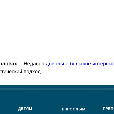
х словах…
Недавно
довольно большое интервь
стический подход.
ДЕТЯМ
ПРЕП
ВЗРОСЛЫМ